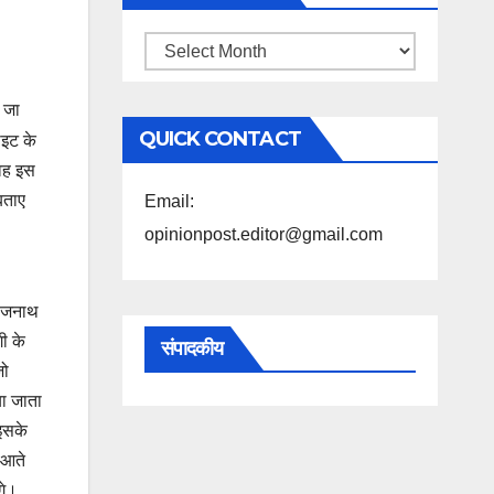
महिने
के
ी जा
अनुसार
QUICK CONTACT
ाइट के
पढ़ें
 वह इस
बताए
Email:
opinionpost.editor@gmail.com
राजनाथ
गी के
संपादकीय
जो
या जाता
 इसके
 आते
गे।