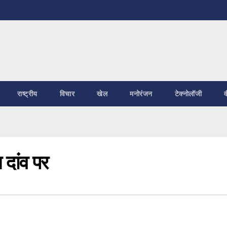
राष्ट्रीय
विचार
खेल
मनोरंजन
टेक्नोलॉजी
व
 दांव पर