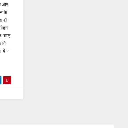
पा और
न के
ाश की
ामोहन
न: चालू
ू हो
ाये जा