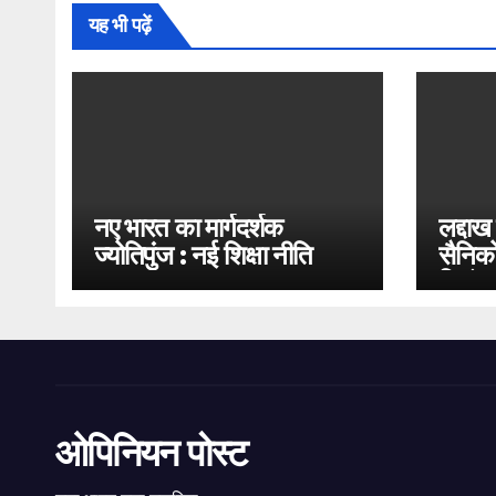
यह भी पढ़ें
नए भारत का मार्गदर्शक
लद्दाख
ज्योतिपुंज : नई शिक्षा नीति
सैनिको
2020
भिड़ंत
ओपिनियन पोस्ट