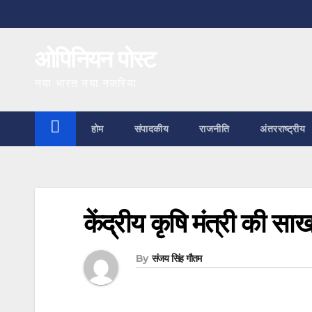
Skip
to
ओपिनियन पोस्ट
content
नया भारत नया नजरिया
होम
संपादकीय
राजनीति
अंतरराष्ट्रीय
केंद्रीय कृषि मंत्री की साख
By
संजय सिंह गौतम