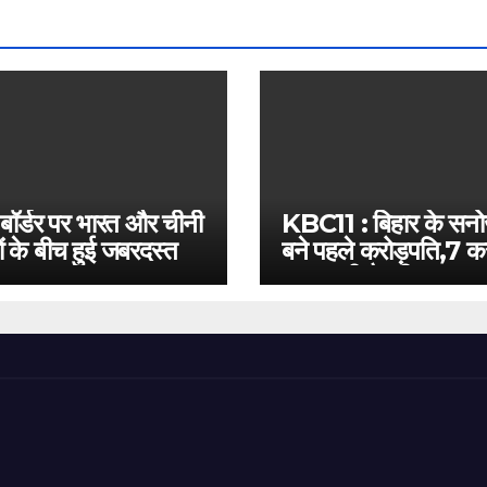
 बॉर्डर पर भारत और चीनी
KBC11 : बिहार के सन
ं के बीच हुई जबरदस्त
बने पहले करोड़पति,7 कर
बस इतनी है दूरी