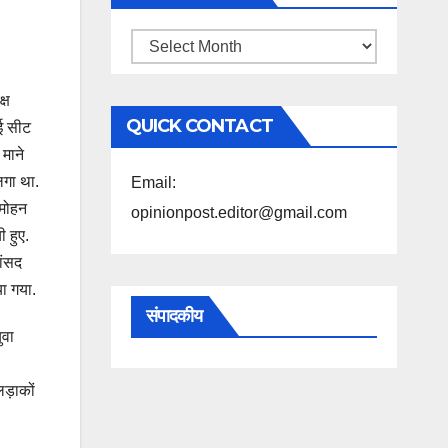
महिने
के
्ष
अनुसार
QUICK CONTACT
ई सीट
पढ़ें
माने
लगा था.
Email:
ामोहन
opinionpost.editor@gmail.com
ी हुए.
ांसद
या गया.
संपादकीय
ुवा
ड़ाकों