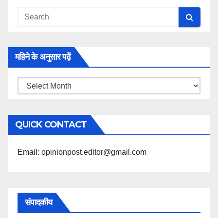
महिने के अनुसार पढ़ें
महिने
के
अनुसार
QUICK CONTACT
पढ़ें
Email: opinionpost.editor@gmail.com
संपादकीय