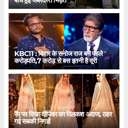
बीच हुई जबरदस्त भिड़ंत
KBC11 : बिहार के सनोज राज बने पहले
करोड़पति,7 करोड़ से बस इतनी है दूरी
रैंप पर दिखा दीपिका का दिलकश अंदाज, ठहर
गई सबकी निगाहें