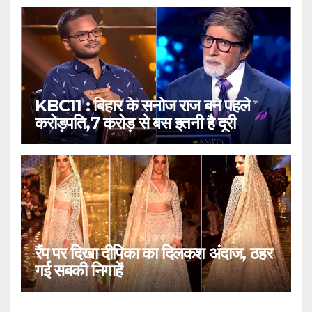
KBC11 : बिहार के सनोज राज बने पहले
करोड़पति,7 करोड़ से बस इतनी है दूरी
रैंप पर दिखा दीपिका का दिलकश अंदाज, ठहर
गई सबकी निगाहें