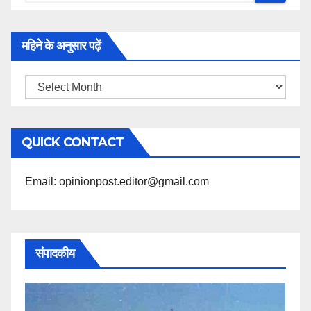
महिने के अनुसार पढ़ें
महिने
के
अनुसार
QUICK CONTACT
पढ़ें
Email: opinionpost.editor@gmail.com
संपादकीय