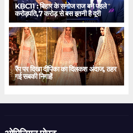
KBC11 : बिहार के सनोज राज बने पहले
करोड़पति,7 करोड़ से बस इतनी है दूरी
रैंप पर दिखा दीपिका का दिलकश अंदाज, ठहर
गई सबकी निगाहें