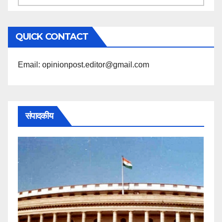
के
अनुसार
QUICK CONTACT
पढ़ें
Email: opinionpost.editor@gmail.com
संपादकीय