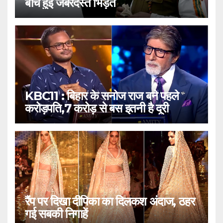
बीच हुई जबरदस्त भिड़ंत
KBC11 : बिहार के सनोज राज बने पहले
करोड़पति,7 करोड़ से बस इतनी है दूरी
रैंप पर दिखा दीपिका का दिलकश अंदाज, ठहर
गई सबकी निगाहें