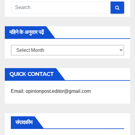
महिने के अनुसार पढ़ें
महिने
के
अनुसार
QUICK CONTACT
पढ़ें
Email: opinionpost.editor@gmail.com
संपादकीय