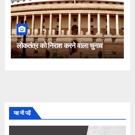
कहीं यह सीजेआई के खिलाफ साजिश तो
ुनाव
नहीं!
यह भी पढ़ें