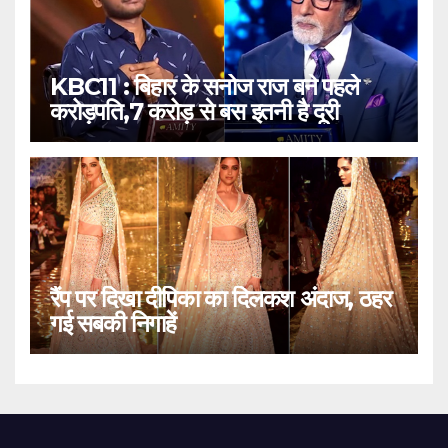
KBC11 : बिहार के सनोज राज बने पहले
करोड़पति,7 करोड़ से बस इतनी है दूरी
रैंप पर दिखा दीपिका का दिलकश अंदाज, ठहर
गई सबकी निगाहें