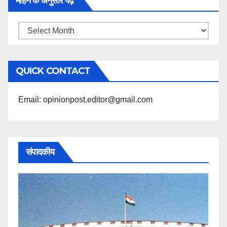
महिने के अनुसार पढ़ें
महिने
के
अनुसार
QUICK CONTACT
पढ़ें
Email: opinionpost.editor@gmail.com
संपादकीय