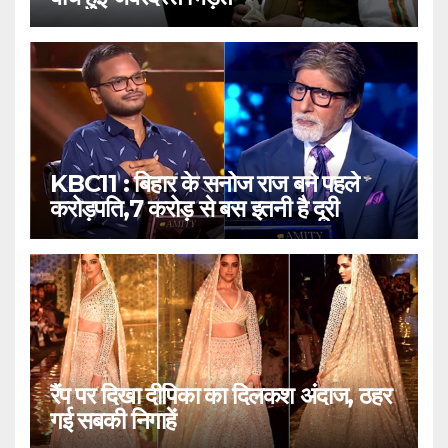
KBC11 : बिहार के सनोज राज बने पहले
करोड़पति,7 करोड़ से बस इतनी है दूरी
रैंप पर दिखा दीपिका का दिलकश अंदाज, ठहर
गई सबकी निगाहें