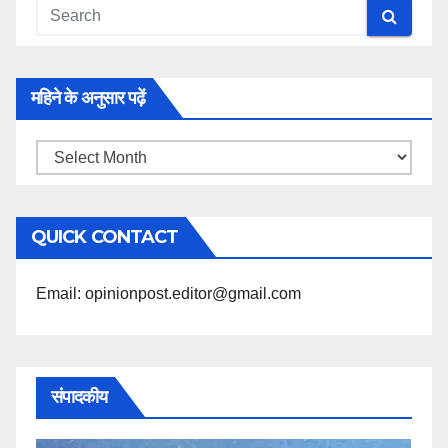
महिने के अनुसार पढ़ें
महिने
के
अनुसार
QUICK CONTACT
पढ़ें
Email: opinionpost.editor@gmail.com
संपादकीय