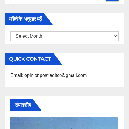
महिने के अनुसार पढ़ें
महिने
के
अनुसार
QUICK CONTACT
पढ़ें
Email: opinionpost.editor@gmail.com
संपादकीय