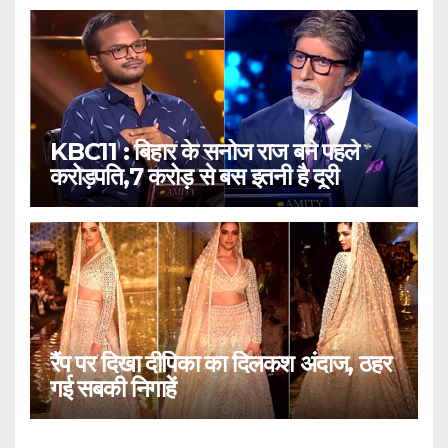
KBC11 : बिहार के सनोज राज बने पहले
करोड़पति,7 करोड़ से बस इतनी है दूरी
रैंप पर दिखा दीपिका का दिलकश अंदाज, ठहर
गई सबकी निगाहें