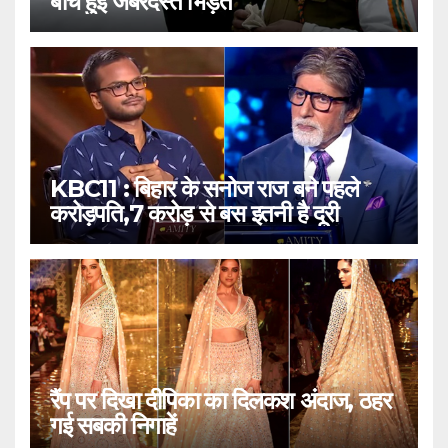
बीच हुई जबरदस्त भिड़ंत
KBC11 : बिहार के सनोज राज बने पहले
करोड़पति,7 करोड़ से बस इतनी है दूरी
रैंप पर दिखा दीपिका का दिलकश अंदाज, ठहर
गई सबकी निगाहें