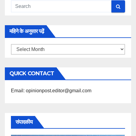
महिने के अनुसार पढ़ें
महिने
के
अनुसार
QUICK CONTACT
पढ़ें
Email: opinionpost.editor@gmail.com
संपादकीय