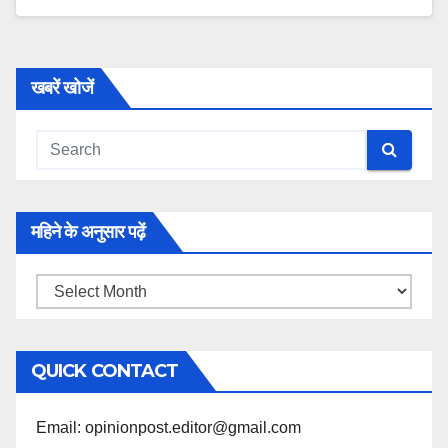
खबरें खोजें
महिने के अनुसार पढ़ें
महिने
के
अनुसार
QUICK CONTACT
पढ़ें
Email: opinionpost.editor@gmail.com