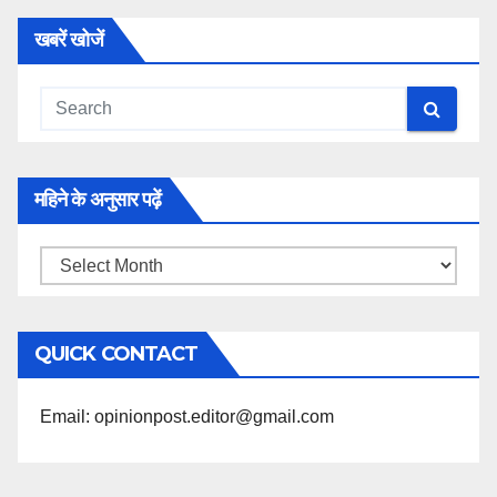
खबरें खोजें
महिने के अनुसार पढ़ें
महिने
के
अनुसार
QUICK CONTACT
पढ़ें
Email: opinionpost.editor@gmail.com