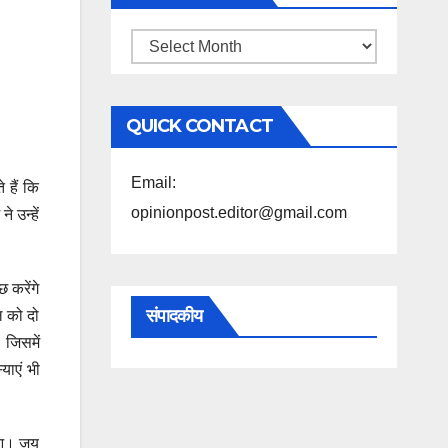
महिने
के
अनुसार
QUICK CONTACT
पढ़ें
Email:
 हैं कि
opinionpost.editor@gmail.com
 उन्हें
 करेंगे
संपादकीय
ल को दो
जिसमें
याएं भी
हुआ। जय