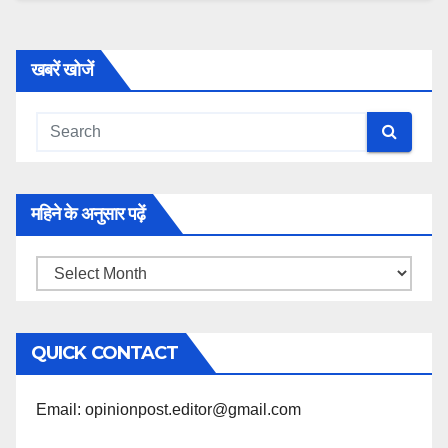
खबरें खोजें
महिने के अनुसार पढ़ें
महिने
के
अनुसार
QUICK CONTACT
पढ़ें
Email: opinionpost.editor@gmail.com