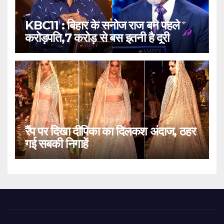
KBC11 : बिहार के सनोज राज बने पहले
करोड़पति,7 करोड़ से बस इतनी है दूरी
रैंप पर दिखा दीपिका का दिलकश अंदाज, ठहर
गई सबकी निगाहें