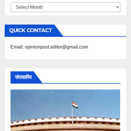
महिने
के
अनुसार
QUICK CONTACT
पढ़ें
Email: opinionpost.editor@gmail.com
संपादकीय