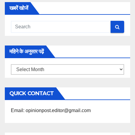
खबरें खोजें
महिने के अनुसार पढ़ें
महिने
के
अनुसार
QUICK CONTACT
पढ़ें
Email: opinionpost.editor@gmail.com