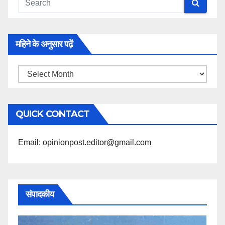
महिने के अनुसार पढ़ें
महिने
के
अनुसार
QUICK CONTACT
पढ़ें
Email: opinionpost.editor@gmail.com
संपादकीय