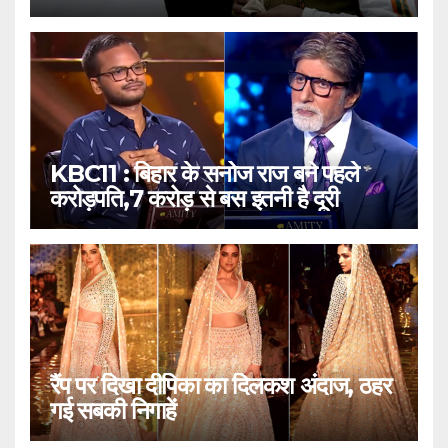
KBC11 : बिहार के सनोज राज बने पहले
करोड़पति,7 करोड़ से बस इतनी है दूरी
रैंप पर दिखा दीपिका का दिलकश अंदाज, ठहर
गई सबकी निगाहें