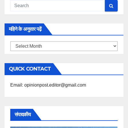
महिने के अनुसार पढ़ें
महिने
के
अनुसार
QUICK CONTACT
पढ़ें
Email: opinionpost.editor@gmail.com
संपादकीय