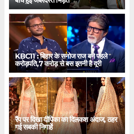
बीच हुई जबरदस्त भिड़ंत
KBC11 : बिहार के सनोज राज बने पहले
करोड़पति,7 करोड़ से बस इतनी है दूरी
रैंप पर दिखा दीपिका का दिलकश अंदाज, ठहर
गई सबकी निगाहें