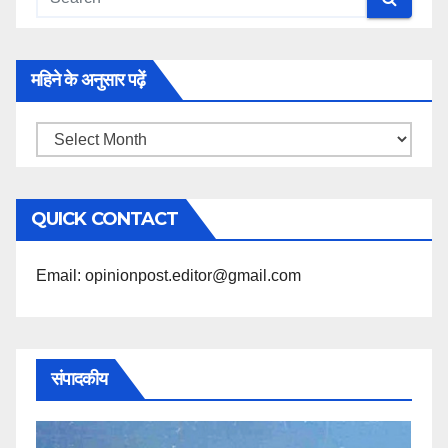
महिने के अनुसार पढ़ें
महिने
के
अनुसार
QUICK CONTACT
पढ़ें
Email: opinionpost.editor@gmail.com
संपादकीय