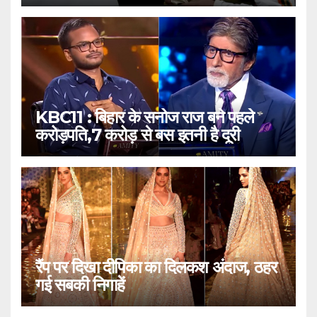
KBC11 : बिहार के सनोज राज बने पहले
करोड़पति,7 करोड़ से बस इतनी है दूरी
रैंप पर दिखा दीपिका का दिलकश अंदाज, ठहर
गई सबकी निगाहें