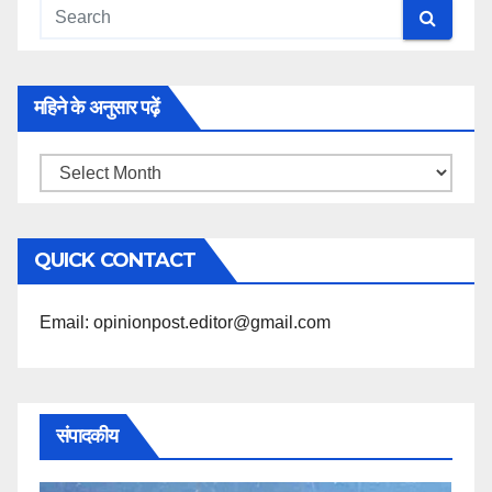
महिने के अनुसार पढ़ें
महिने
के
अनुसार
QUICK CONTACT
पढ़ें
Email: opinionpost.editor@gmail.com
संपादकीय