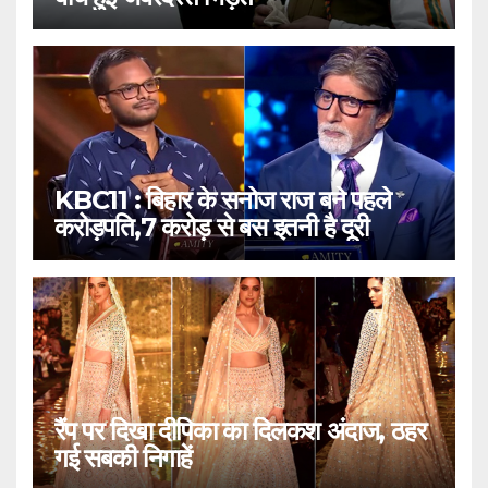
KBC11 : बिहार के सनोज राज बने पहले
करोड़पति,7 करोड़ से बस इतनी है दूरी
रैंप पर दिखा दीपिका का दिलकश अंदाज, ठहर
गई सबकी निगाहें