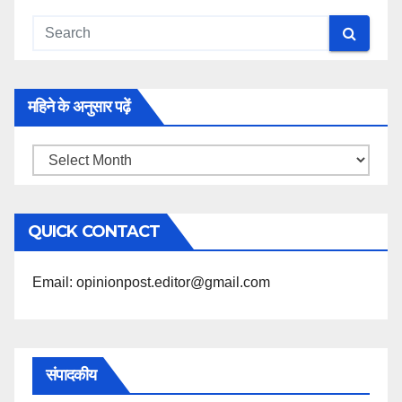
महिने के अनुसार पढ़ें
महिने
के
अनुसार
QUICK CONTACT
पढ़ें
Email: opinionpost.editor@gmail.com
संपादकीय