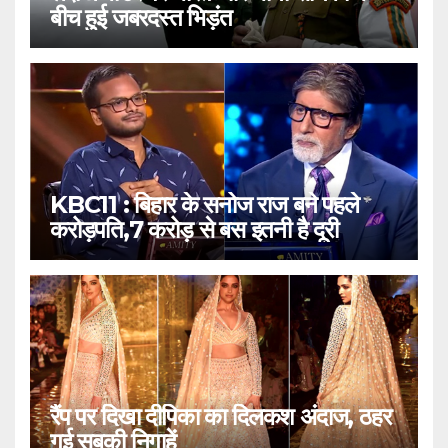
बीच हुई जबरदस्त भिड़ंत
KBC11 : बिहार के सनोज राज बने पहले
करोड़पति,7 करोड़ से बस इतनी है दूरी
रैंप पर दिखा दीपिका का दिलकश अंदाज, ठहर
गई सबकी निगाहें