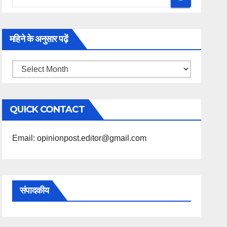
महिने के अनुसार पढ़ें
महिने
के
अनुसार
QUICK CONTACT
पढ़ें
Email: opinionpost.editor@gmail.com
संपादकीय