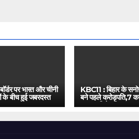
 बॉर्डर पर भारत और चीनी
KBC11 : बिहार के सन
ं के बीच हुई जबरदस्त
बने पहले करोड़पति,7 कर
बस इतनी है दूरी