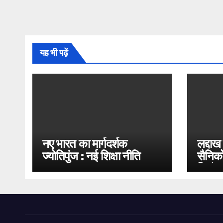
यह भी पढ़ें
नए भारत का मार्गदर्शक
लद्दाख
ज्योतिपुंज : नई शिक्षा नीति
सैनिको
2020
भिड़ंत