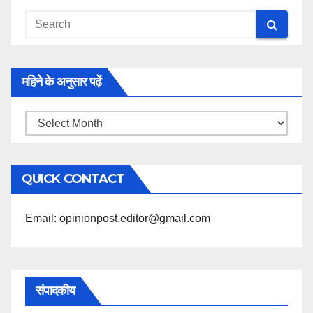
महिने के अनुसार पढ़ें
महिने
के
अनुसार
QUICK CONTACT
पढ़ें
Email: opinionpost.editor@gmail.com
संपादकीय