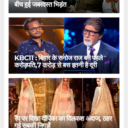
बीच हुई जबरदस्त भिड़ंत
KBC11 : बिहार के सनोज राज बने पहले
करोड़पति,7 करोड़ से बस इतनी है दूरी
रैंप पर दिखा दीपिका का दिलकश अंदाज, ठहर
गई सबकी निगाहें