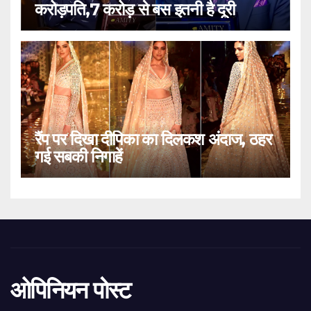
करोड़पति,7 करोड़ से बस इतनी है दूरी
रैंप पर दिखा दीपिका का दिलकश अंदाज, ठहर
गई सबकी निगाहें
ओपिनियन पोस्ट