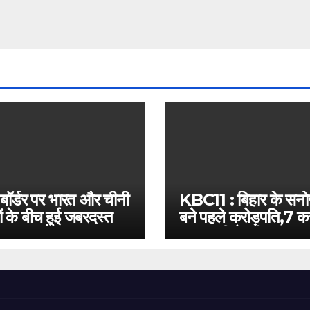
 बॉर्डर पर भारत और चीनी
KBC11 : बिहार के सन
ं के बीच हुई जबरदस्त
बने पहले करोड़पति,7 कर
बस इतनी है दूरी