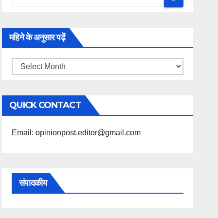
महिने के अनुसार पढ़ें
महिने
के
अनुसार
QUICK CONTACT
पढ़ें
Email: opinionpost.editor@gmail.com
संपादकीय