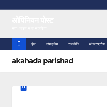
Skip
to
ओपिनियन पोस्ट
content
नया भारत नया नजरिया
होम
संपादकीय
राजनीति
अंतरराष्ट्रीय
akahada parishad