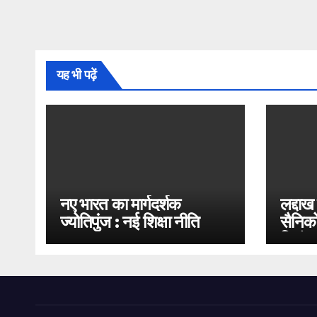
यह भी पढ़ें
नए भारत का मार्गदर्शक
लद्दाख
ज्योतिपुंज : नई शिक्षा नीति
सैनिको
2020
भिड़ंत