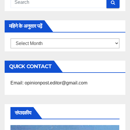
महिने के अनुसार पढ़ें
महिने
के
अनुसार
QUICK CONTACT
पढ़ें
Email: opinionpost.editor@gmail.com
संपादकीय