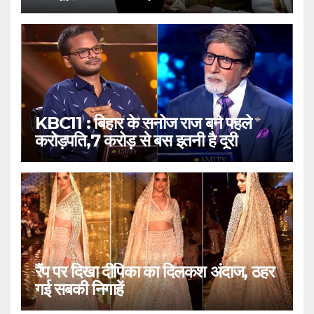
KBC11 : बिहार के सनोज राज बने पहले
करोड़पति,7 करोड़ से बस इतनी है दूरी
रैंप पर दिखा दीपिका का दिलकश अंदाज, ठहर
गई सबकी निगाहें