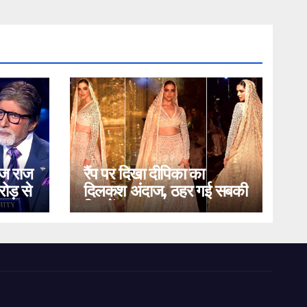
ोज राज
रैंप पर दिखा दीपिका का
ोड़ से
दिलकश अंदाज, ठहर गई सबकी
निगाहें