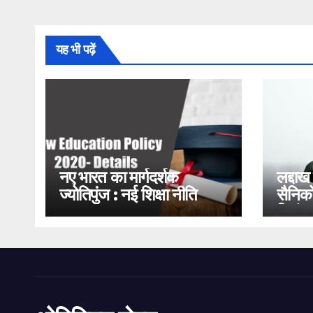
यह भी पढ़ें
नए भारत का मार्गदर्शक
लद्दाख
ज्योतिपुंज : नई शिक्षा नीति
सैनिको
2020
भिड़ंत