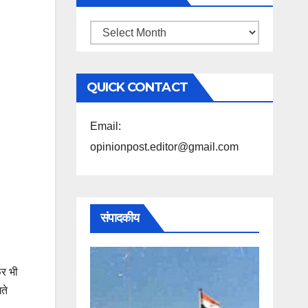
महिने
के
अनुसार
QUICK CONTACT
पढ़ें
Email:
opinionpost.editor@gmail.com
संपादकीय
िर भी
ते