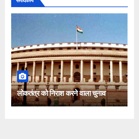
संपादकीय
कहीं यह सीजेआई के खिलाफ साजिश तो
नहीं!