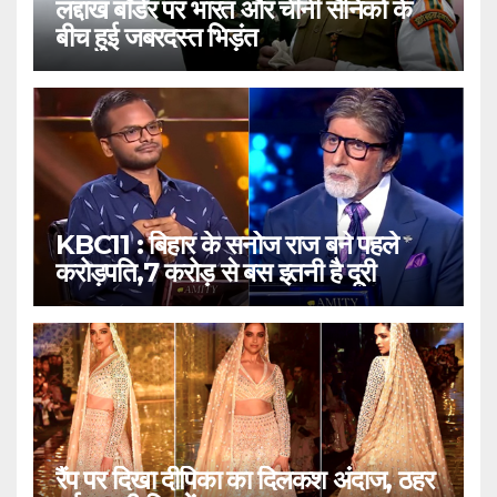
लद्दाख बॉर्डर पर भारत और चीनी सैनिकों के
बीच हुई जबरदस्त भिड़ंत
KBC11 : बिहार के सनोज राज बने पहले
करोड़पति,7 करोड़ से बस इतनी है दूरी
रैंप पर दिखा दीपिका का दिलकश अंदाज, ठहर