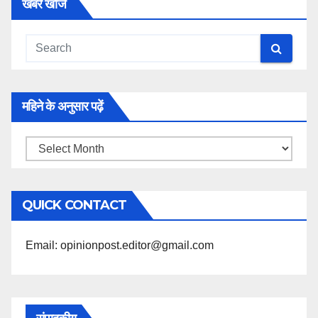
खबरें खोजें
महिने के अनुसार पढ़ें
महिने
के
अनुसार
QUICK CONTACT
पढ़ें
Email: opinionpost.editor@gmail.com