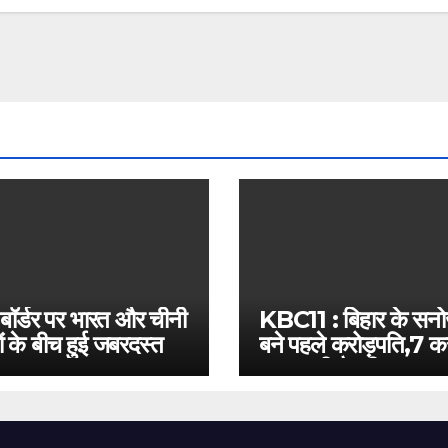
 बॉर्डर पर भारत और चीनी
KBC11 : बिहार के सन
ं के बीच हुई जबरदस्त
बने पहले करोड़पति,7 कर
बस इतनी है दूरी