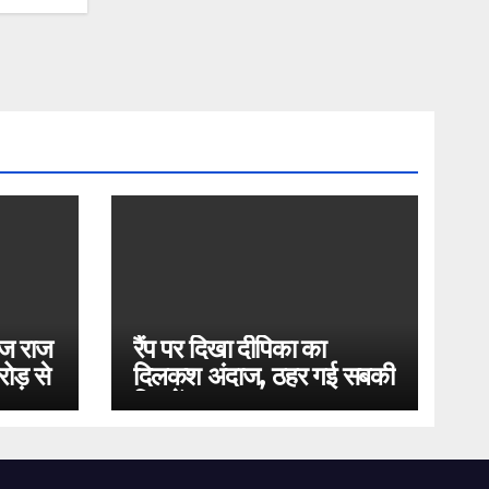
ोज राज
रैंप पर दिखा दीपिका का
ोड़ से
दिलकश अंदाज, ठहर गई सबकी
निगाहें