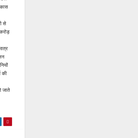
विकास
ी से
करोड़
मात्र
ालन
नियों
स की
ो जाते