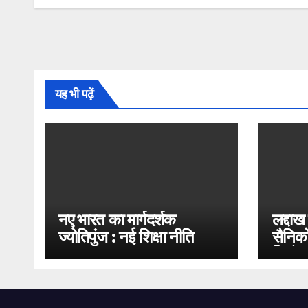
यह भी पढ़ें
नए भारत का मार्गदर्शक
लद्दाख
ज्योतिपुंज : नई शिक्षा नीति
सैनिको
2020
भिड़ंत