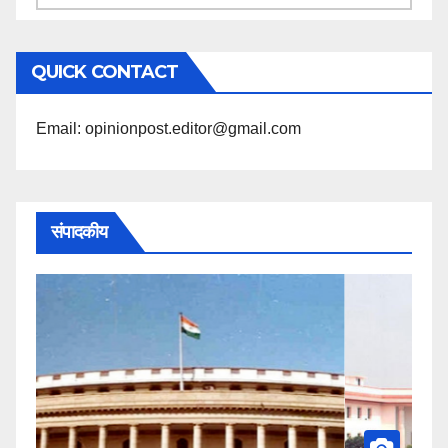
के
अनुसार
QUICK CONTACT
पढ़ें
Email: opinionpost.editor@gmail.com
संपादकीय