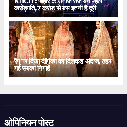
KBC11 : बिहार के सनोज राज बने पहले
करोड़पति,7 करोड़ से बस इतनी है दूरी
रैंप पर दिखा दीपिका का दिलकश अंदाज, ठहर
गई सबकी निगाहें
ओपिनियन पोस्ट