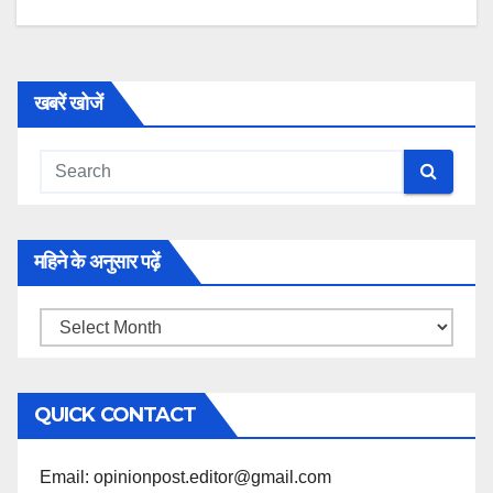
खबरें खोजें
महिने के अनुसार पढ़ें
महिने
के
अनुसार
QUICK CONTACT
पढ़ें
Email: opinionpost.editor@gmail.com