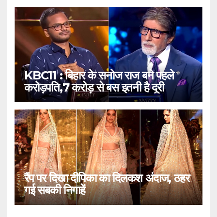
KBC11 : बिहार के सनोज राज बने पहले
करोड़पति,7 करोड़ से बस इतनी है दूरी
रैंप पर दिखा दीपिका का दिलकश अंदाज, ठहर
गई सबकी निगाहें