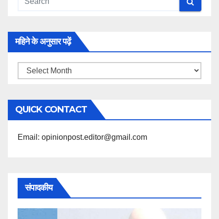
महिने के अनुसार पढ़ें
महिने
के
अनुसार
QUICK CONTACT
पढ़ें
Email: opinionpost.editor@gmail.com
संपादकीय