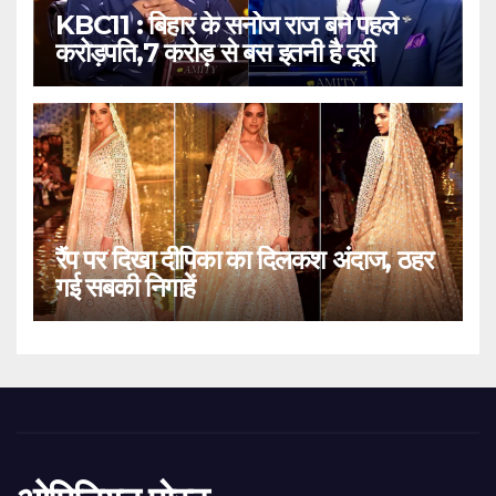
KBC11 : बिहार के सनोज राज बने पहले
करोड़पति,7 करोड़ से बस इतनी है दूरी
रैंप पर दिखा दीपिका का दिलकश अंदाज, ठहर
गई सबकी निगाहें