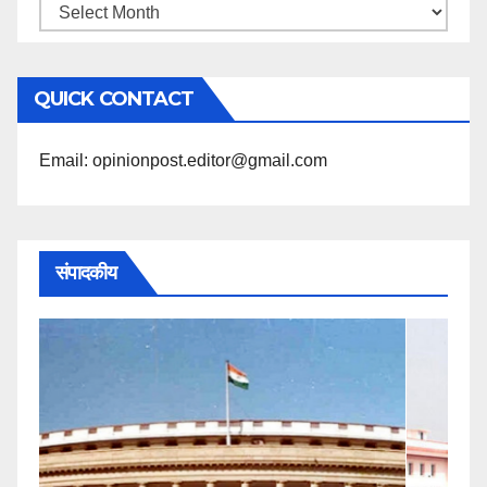
महिने
के
अनुसार
QUICK CONTACT
पढ़ें
Email: opinionpost.editor@gmail.com
संपादकीय