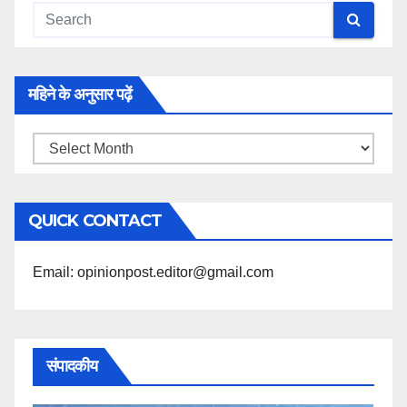
महिने के अनुसार पढ़ें
महिने
के
अनुसार
QUICK CONTACT
पढ़ें
Email: opinionpost.editor@gmail.com
संपादकीय