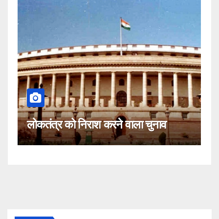
कहीं यह सीजेआई के खिलाफ साजिश तो
ुनाव
नहीं!