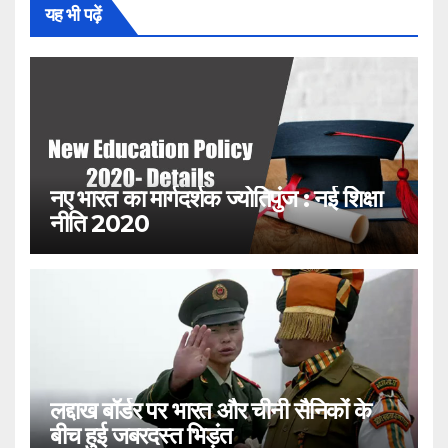
यह भी पढ़ें
नए भारत का मार्गदर्शक ज्योतिपुंज : नई शिक्षा
नीति 2020
लद्दाख बॉर्डर पर भारत और चीनी सैनिकों के
बीच हुई जबरदस्त भिड़ंत