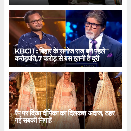
KBC11 : बिहार के सनोज राज बने पहले
करोड़पति,7 करोड़ से बस इतनी है दूरी
रैंप पर दिखा दीपिका का दिलकश अंदाज, ठहर
गई सबकी निगाहें