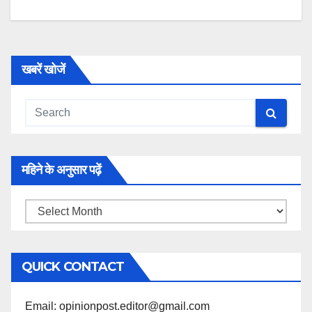
खबरें खोजें
महिने के अनुसार पढ़ें
महिने
के
अनुसार
QUICK CONTACT
पढ़ें
Email: opinionpost.editor@gmail.com