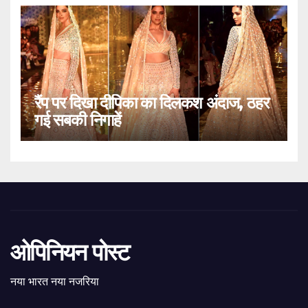
रैंप पर दिखा दीपिका का दिलकश अंदाज, ठहर
गई सबकी निगाहें
ओपिनियन पोस्ट
नया भारत नया नजरिया