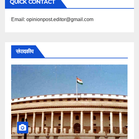
QUICK CONTACT
पढ़ें
Email: opinionpost.editor@gmail.com
संपादकीय
कहीं यह सीजेआई के खिलाफ साजिश 