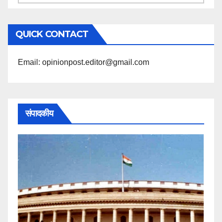
के
अनुसार
QUICK CONTACT
पढ़ें
Email: opinionpost.editor@gmail.com
संपादकीय