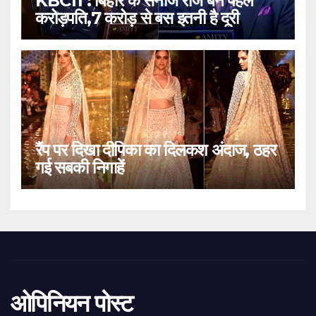
KBC11 : बिहार के सनोज राज बने पहले
करोड़पति,7 करोड़ से बस इतनी है दूरी
रैंप पर दिखा दीपिका का दिलकश अंदाज, ठहर
गई सबकी निगाहें
ओपिनियन पोस्ट