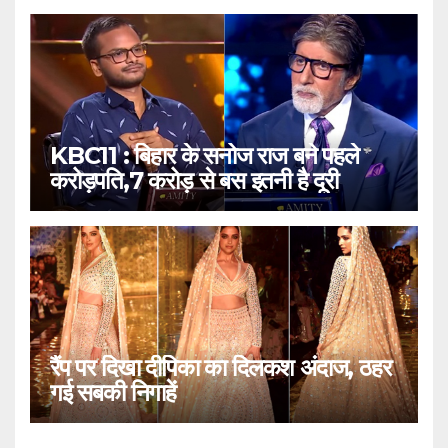
KBC11 : बिहार के सनोज राज बने पहले
करोड़पति,7 करोड़ से बस इतनी है दूरी
रैंप पर दिखा दीपिका का दिलकश अंदाज, ठहर
गई सबकी निगाहें