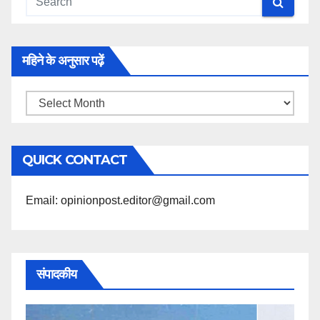
महिने के अनुसार पढ़ें
महिने
के
अनुसार
QUICK CONTACT
पढ़ें
Email: opinionpost.editor@gmail.com
संपादकीय