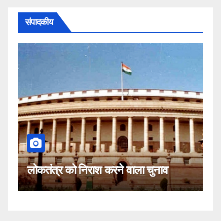
संपादकीय
कहीं यह सीजेआई के खिलाफ साजिश तो
नहीं!