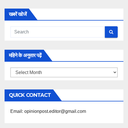
खबरें खोजें
महिने के अनुसार पढ़ें
महिने
के
अनुसार
QUICK CONTACT
पढ़ें
Email: opinionpost.editor@gmail.com