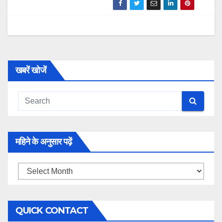
खबरें खोजें
महिने के अनुसार पढ़ें
महिने
के
अनुसार
QUICK CONTACT
पढ़ें