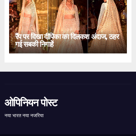
रैंप पर दिखा दीपिका का दिलकश अंदाज, ठहर
गई सबकी निगाहें
ओपिनियन पोस्ट
नया भारत नया नजरिया