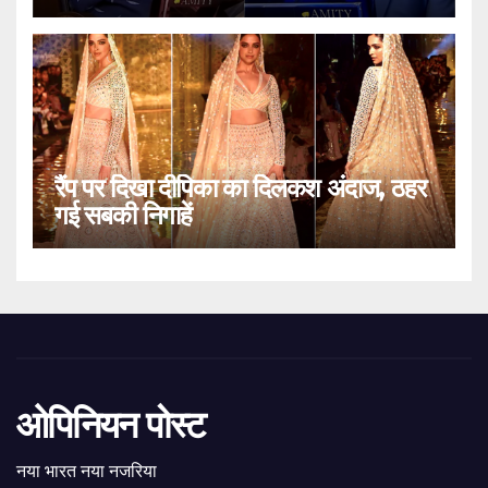
रैंप पर दिखा दीपिका का दिलकश अंदाज, ठहर
गई सबकी निगाहें
ओपिनियन पोस्ट
नया भारत नया नजरिया