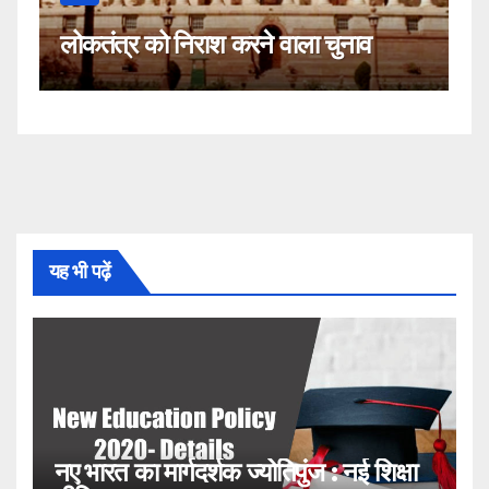
कहीं यह सीजेआई के खिलाफ साजिश तो
व
नहीं!
यह भी पढ़ें
नए भारत का मार्गदर्शक ज्योतिपुंज : नई शिक्षा