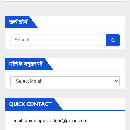
खबरें खोजें
महिने के अनुसार पढ़ें
महिने
के
अनुसार
QUICK CONTACT
पढ़ें
Email: opinionpost.editor@gmail.com