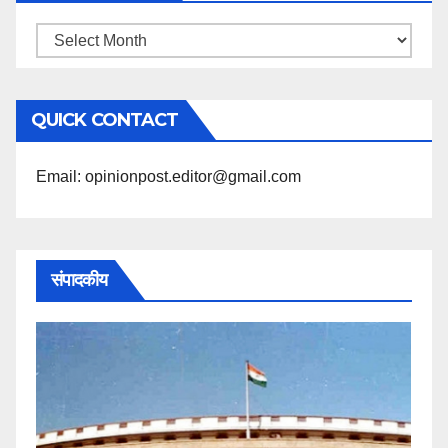
महिने
के
अनुसार
QUICK CONTACT
पढ़ें
Email: opinionpost.editor@gmail.com
संपादकीय