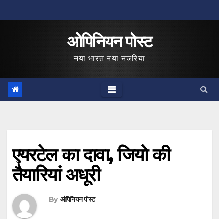
Skip
to
ओपिनियन पोस्ट
content
नया भारत नया नजरिया
एयरटेल का दावा, जियो की
तैयारियां अधूरी
By
ओपिनियन पोस्ट