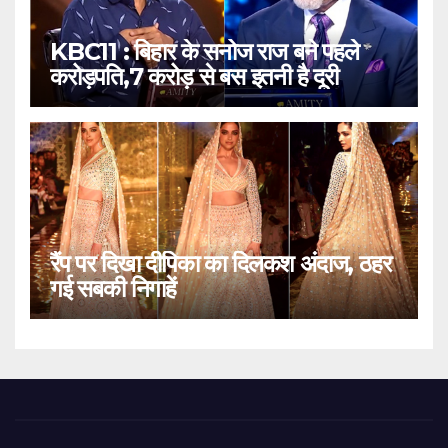
KBC11 : बिहार के सनोज राज बने पहले
करोड़पति,7 करोड़ से बस इतनी है दूरी
रैंप पर दिखा दीपिका का दिलकश अंदाज, ठहर
गई सबकी निगाहें