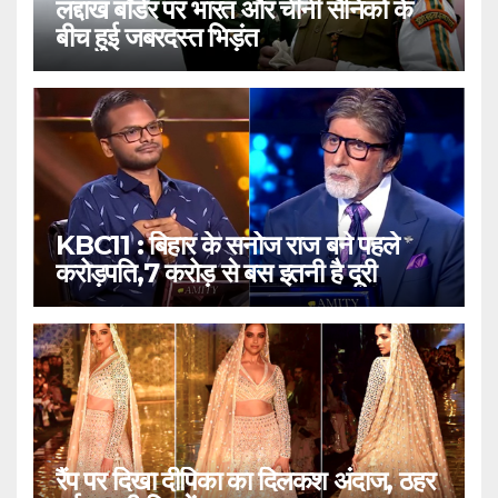
लद्दाख बॉर्डर पर भारत और चीनी सैनिकों के
बीच हुई जबरदस्त भिड़ंत
KBC11 : बिहार के सनोज राज बने पहले
करोड़पति,7 करोड़ से बस इतनी है दूरी
रैंप पर दिखा दीपिका का दिलकश अंदाज, ठहर