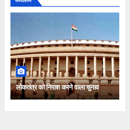
संपादकीय
कहीं यह सीजेआई के खिलाफ साजिश तो
नहीं!