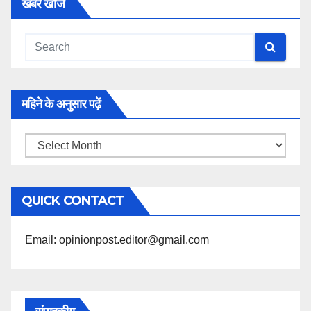
खबरें खोजें
महिने के अनुसार पढ़ें
महिने
के
अनुसार
QUICK CONTACT
पढ़ें
Email: opinionpost.editor@gmail.com