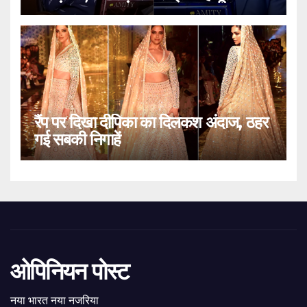
रैंप पर दिखा दीपिका का दिलकश अंदाज, ठहर
गई सबकी निगाहें
ओपिनियन पोस्ट
नया भारत नया नजरिया