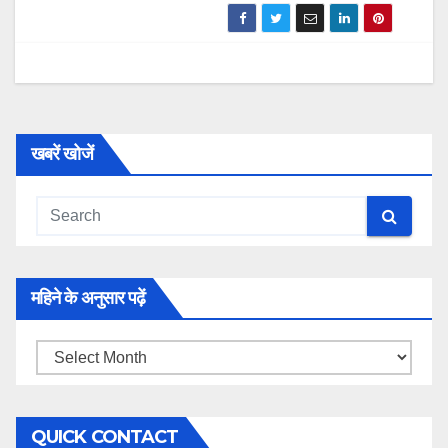
खबरें खोजें
महिने के अनुसार पढ़ें
महिने
के
अनुसार
QUICK CONTACT
पढ़ें