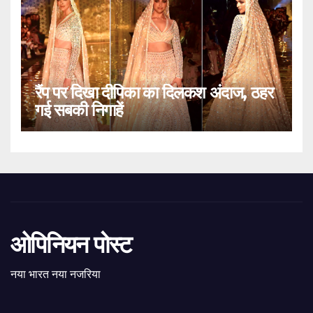
रैंप पर दिखा दीपिका का दिलकश अंदाज, ठहर
गई सबकी निगाहें
ओपिनियन पोस्ट
नया भारत नया नजरिया