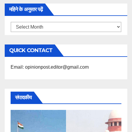
महिने के अनुसार पढ़ें
महिने
के
अनुसार
QUICK CONTACT
पढ़ें
Email: opinionpost.editor@gmail.com
संपादकीय