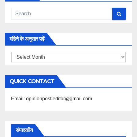
महिने के अनुसार पढ़ें
महिने
के
अनुसार
QUICK CONTACT
पढ़ें
Email: opinionpost.editor@gmail.com
संपादकीय