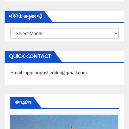
महिने के अनुसार पढ़ें
महिने
के
अनुसार
QUICK CONTACT
पढ़ें
Email: opinionpost.editor@gmail.com
संपादकीय