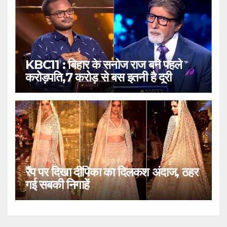
KBC11 : बिहार के सनोज राज बने पहले
करोड़पति,7 करोड़ से बस इतनी है दूरी
रैंप पर दिखा दीपिका का दिलकश अंदाज, ठहर
गई सबकी निगाहें