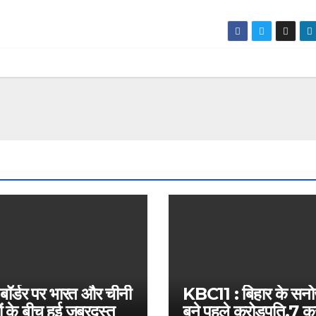
 बॉर्डर पर भारत और चीनी
KBC11 : बिहार के सन
ं के बीच हुई जबरदस्त
बने पहले करोड़पति,7 कर