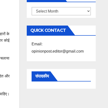
महिने
के
अनुसार
QUICK CONTACT
पढ़ें
ारों के
अगर कोई
Email:
opinionpost.editor@gmail.com
न चलाया
संपादकीय
ादित और
 चाहिए।